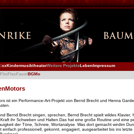
:xx
Kindermusiktheater
Weitere Projekte
Leben
Impressum
FlicFlac
Faust
BGMo
enMotors
s ist ein Performance-Art-Projekt von Bernd Brecht und Henna Garde
sten.
d Bernd Brecht singen, sprechen, Bernd Brecht spielt wildes Klavier
 Kraft ihr Schweben und Halten.Das hat eine große Routine und eine per
uigkeit der Töne, Schreie, Wortanalyse. Was dort gemacht wirdim Dun
 einfach professionell, gekonnt, engagiert, ausgearbeitet bis ins letzte 