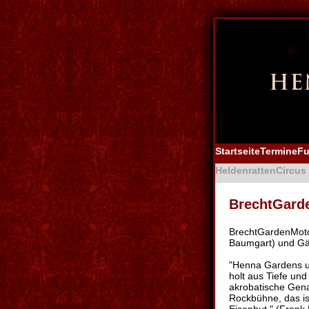
Startseite
Termine
Fu
Heldenratten
Circus 
BrechtGard
BrechtGardenMotor
Baumgart) und Gä
"Henna Gardens un
holt aus Tiefe und
akrobatische Gena
Rockbühne, das ist