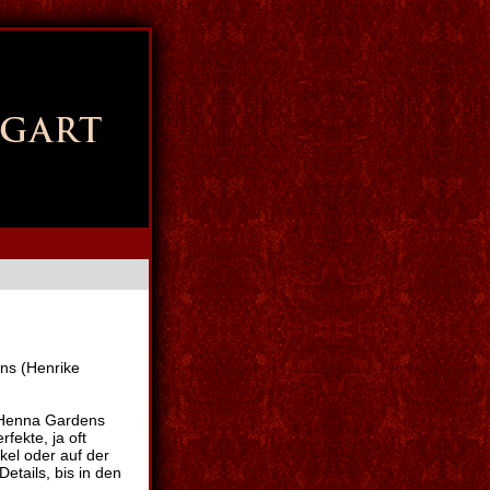
ns (Henrike
, Henna Gardens
fekte, ja oft
kel oder auf der
Details, bis in den