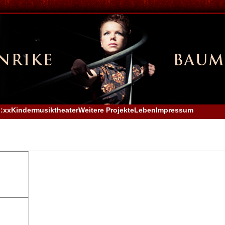
:xx
Kindermusiktheater
Weitere Projekte
Leben
Impressum